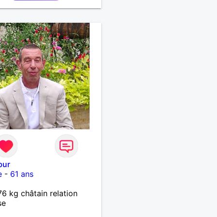
bur
e
-
61 ans
6 kg châtain relation
se