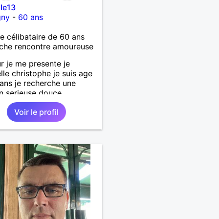
le13
gny
-
60 ans
célibataire de 60 ans
che rencontre amoureuse
r je me presente je
le christophe je suis age
ans je recherche une
on serieuse douce
ionné et honnête je n'aime
Voir le profil
s mensonges et les
teries je suis un homme
le doux câlin et franc. PS
abite pas à Marseille mes
e l'équipe de l'OM je suis
artement de la Nièvre 58