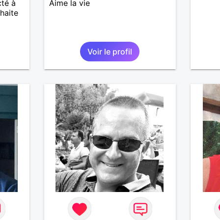
cté à
Aime la vie
haite
Voir le profil