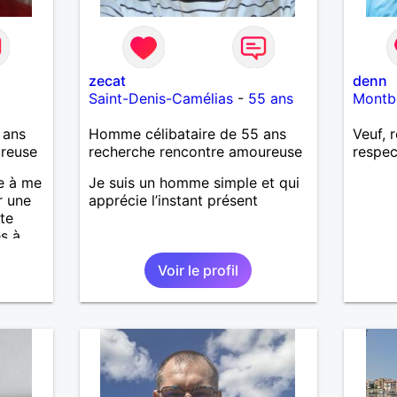
zecat
denn
Saint-Denis-Camélias
-
55 ans
Montbé
 ans
Homme célibataire de 55 ans
Veuf, 
ureuse
recherche rencontre amoureuse
respec
e à me
Je suis un homme simple et qui
r une
apprécie l’instant présent
te
es à
Voir le profil