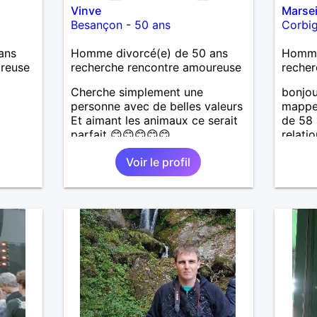
Vinve
Marsei
Besançon
-
50 ans
Corbi
ans
Homme divorcé(e) de 50 ans
Homme 
ureuse
recherche rencontre amoureuse
recher
Cherche simplement une
bonjou
personne avec de belles valeurs
mappel
Et aimant les animaux ce serait
de 58 
parfait 😊😊😊😊😊
relati
attent
Voir le profil
pas le
cachot
sensib
je n'h
fans d
du dép