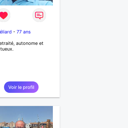
liard
-
77 ans
retraité, autonome et
tueux.
Voir le profil