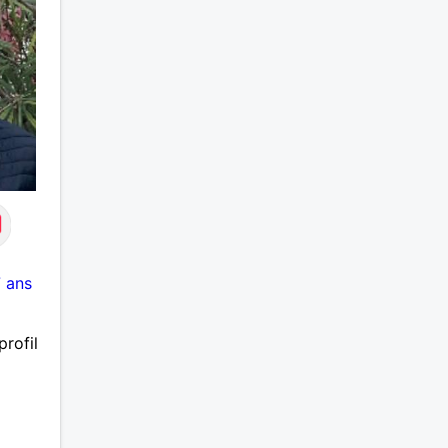
 ans
rofil