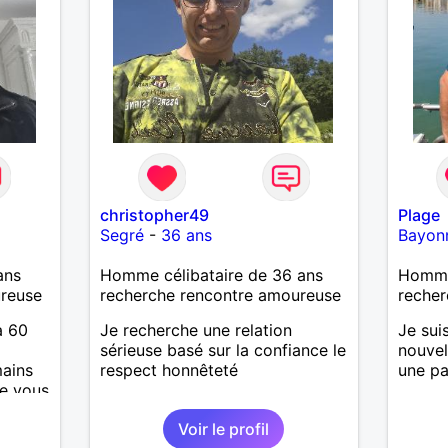
christopher49
Plage
Segré
-
36 ans
Bayon
ans
Homme célibataire de 36 ans
Homme
ureuse
recherche rencontre amoureuse
recher
à 60
Je recherche une relation
Je sui
sérieuse basé sur la confiance le
nouvel
ains
respect honnêteté
une pa
e vous
Voir le profil