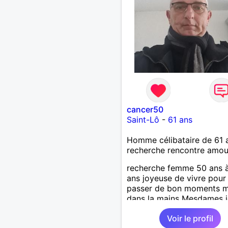
cancer50
Saint-Lô
-
61 ans
Homme célibataire de 61 
recherche rencontre amo
recherche femme 50 ans 
ans joyeuse de vivre pour
passer de bon moments m
dans la mains Mesdames j
attend de vous lire .
Voir le profil