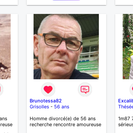
Brunotessa82
Excali
Grisolles
-
56 ans
Thésé
ans
Homme divorcé(e) de 56 ans
1m87 7
ureuse
recherche rencontre amoureuse
sérieu