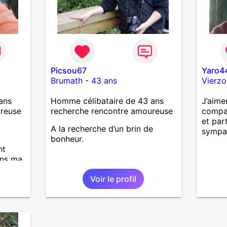
Picsou67
Yaro4
Brumath
-
43 ans
Vierzo
ans
Homme célibataire de 43 ans
J’aime
ureuse
recherche rencontre amoureuse
compa
et pa
A la recherche d’un brin de
sympa
bonheur.
nt
ans ma
ncerts
Voir le profil
r et
tures,
us.
qu’un
oments