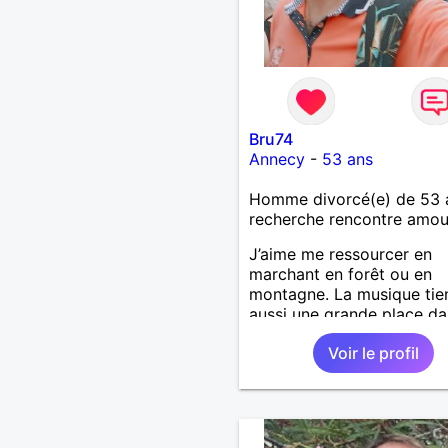
Bru74
Annecy
-
53 ans
Homme divorcé(e) de 53 
recherche rencontre amo
J’aime me ressourcer en
marchant en forêt ou en
montagne. La musique tie
aussi une grande place d
vie : j’adore aller à des co
Voir le profil
ou à des festivals. Voyage
découvrir de nouvelles cul
c’est ce qui m’inspire le pl
J’aimerais rencontrer quel
avec qui partager ces m