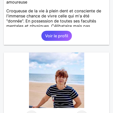
amoureuse
Croqueuse de la vie à plein dent et consciente de
l'immense chance de vivre celle qui m'a été
"donnée". En possession de toutes ses facultés
mentales et physiques. Célibataire mais pas
solitaire, je mène une vie bien remplie. Je ne suis
Voir le profil
pas sur ce site par dépit, ni en tant que
représentatrice de la Femme Divorcée Mal dans sa
peau. A bientôt.