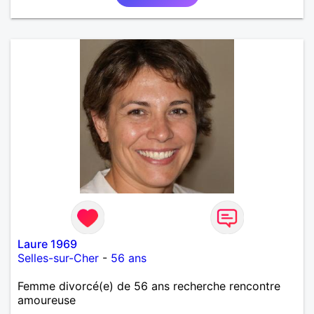
Laure 1969
Selles-sur-Cher
-
56 ans
Femme divorcé(e) de 56 ans recherche rencontre
amoureuse