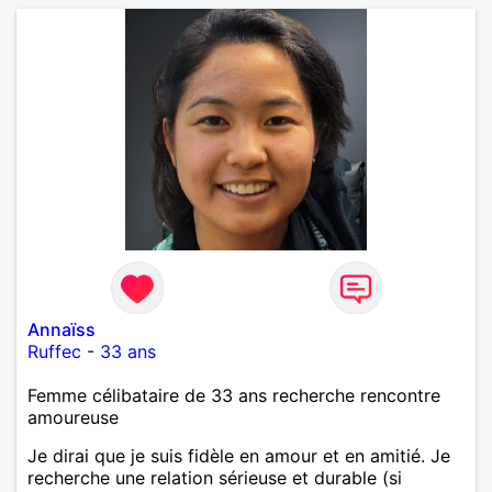
Annaïss
Ruffec
-
33 ans
Femme célibataire de 33 ans recherche rencontre
amoureuse
Je dirai que je suis fidèle en amour et en amitié. Je
recherche une relation sérieuse et durable (si