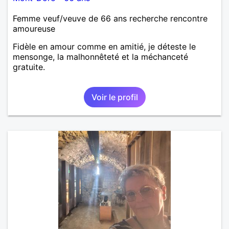
Femme veuf/veuve de 66 ans recherche rencontre
amoureuse
Fidèle en amour comme en amitié, je déteste le
mensonge, la malhonnêteté et la méchanceté
gratuite.
Voir le profil