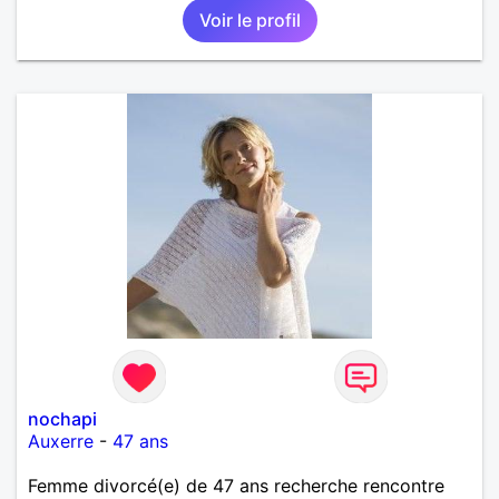
Voir le profil
nochapi
Auxerre
-
47 ans
Femme divorcé(e) de 47 ans recherche rencontre