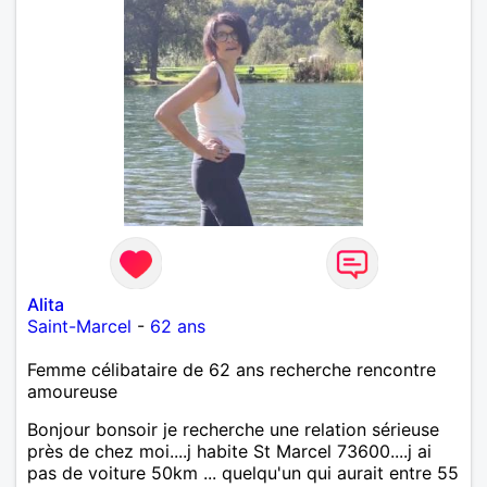
Alita
Saint-Marcel
-
62 ans
Femme célibataire de 62 ans recherche rencontre
amoureuse
Bonjour bonsoir je recherche une relation sérieuse
près de chez moi....j habite St Marcel 73600....j ai
pas de voiture 50km ... quelqu'un qui aurait entre 55