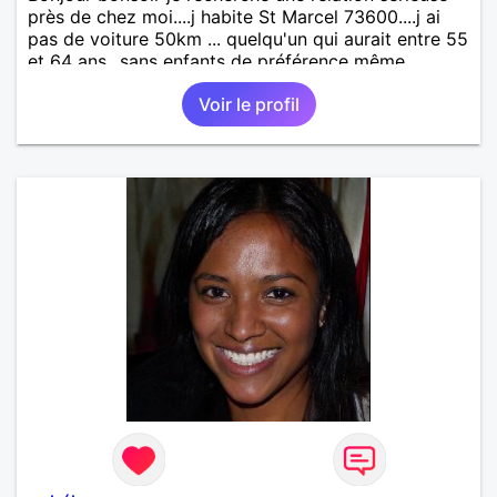
près de chez moi....j habite St Marcel 73600....j ai
pas de voiture 50km ... quelqu'un qui aurait entre 55
et 64 ans...sans enfants de préférence même
adultes et qui n aurait garder aucun contact avec
Voir le profil
une où plusieurs ex...si vous correspondez à ma
recherche ecrivez moi je vous répondrai...