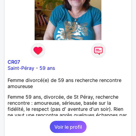
CR07
Saint-Péray
-
59 ans
Femme divorcé(e) de 59 ans recherche rencontre
amoureuse
Femme 59 ans, divorcée, de St Péray, recherche
rencontre : amoureuse, sérieuse, basée sur la
fidélité, le respect (pas d' aventure d'un soir). Rien
ne vaut une rencontre après quelques échanges par
messages pour savoir si il y a un feeling entre les
Voir le profil
deux et le désir de se revoir. Au plaisir de se
découvrir...