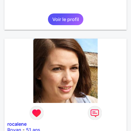
Voir le profil
rocalene
Royan
-
51 ans