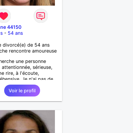
nne 44150
is
-
54 ans
 divorcé(e) de 54 ans
che rencontre amoureuse
herche une personne
 attentionnée, sérieuse,
e rire, à l'écoute,
hensive. Je n'ai pas de
ence physique
Voir le profil
ulière, ni de moyenne
 tout est question de
.