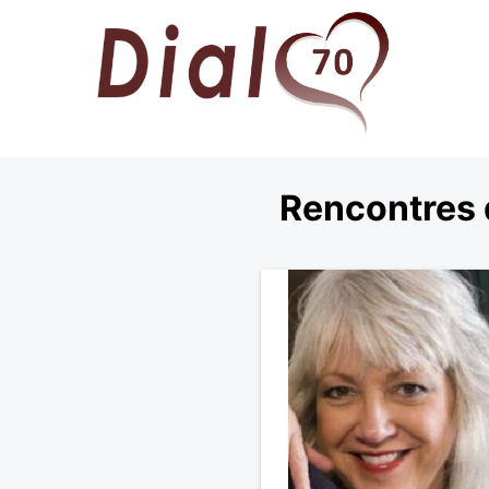
Rencontres 