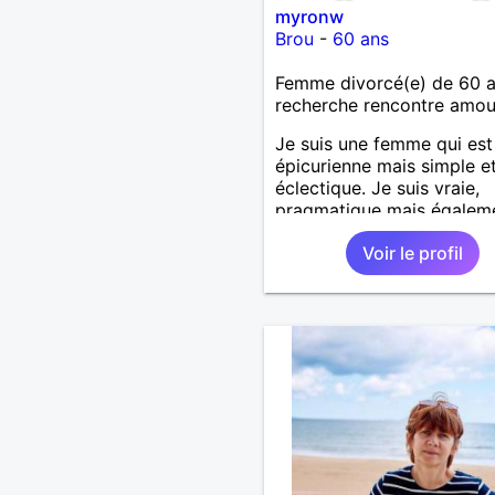
myronw
Brou
-
60 ans
Femme divorcé(e) de 60 
recherche rencontre amo
Je suis une femme qui est
épicurienne mais simple e
éclectique. Je suis vraie,
pragmatique mais égalem
passionnée, j'ai envie de v
Voir le profil
des moments à deux.