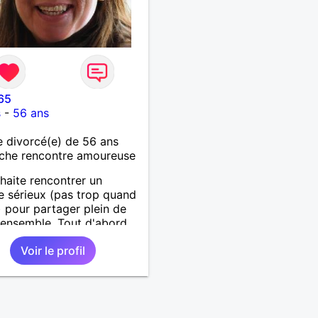
65
s
-
56 ans
 divorcé(e) de 56 ans
che rencontre amoureuse
haite rencontrer un
 sérieux (pas trop quand
pour partager plein de
ensemble. Tout d'abord
ons à nous connaitre et si
Voir le profil
elle se déclenche, alors
oi pas !