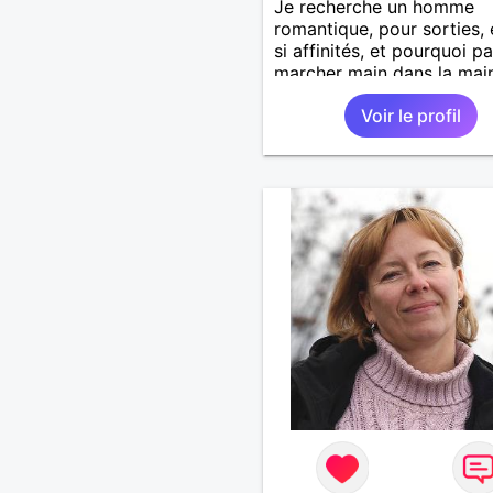
Je recherche un homme
romantique, pour sorties, 
si affinités, et pourquoi p
marcher main dans la mai
faire un bout de chemin
Voir le profil
ensemble.