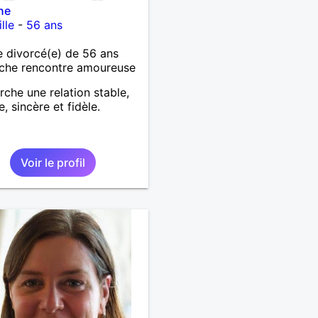
ne
lle
-
56 ans
 divorcé(e) de 56 ans
che rencontre amoureuse
rche une relation stable,
, sincère et fidèle.
Voir le profil