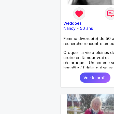
Weddoes
Nancy
-
50 ans
Femme divorcé(e) de 50 
recherche rencontre amo
Croquer la vie à pleines d
croire en l’amour vrai et
réciproque… Un homme sé
honnête / fidèle, qui saura
faire rire à nouveau, est le
Voir le profil
venu !