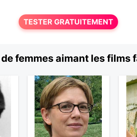
TESTER GRATUITEMENT
de femmes aimant les films 