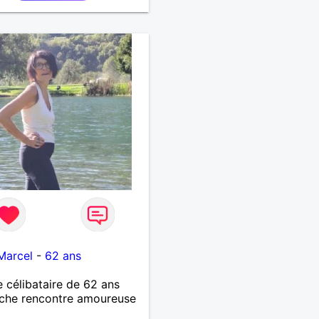
Marcel
-
62 ans
célibataire de 62 ans
che rencontre amoureuse