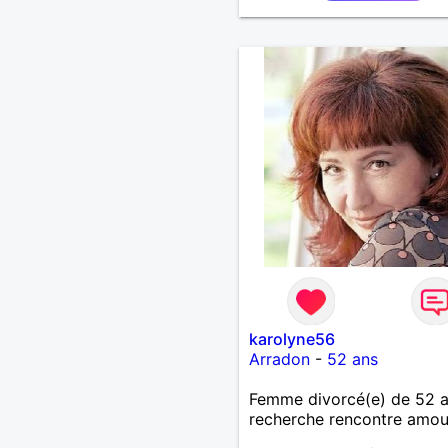
karolyne56
Arradon
-
52 ans
Femme divorcé(e) de 52 
recherche rencontre amo