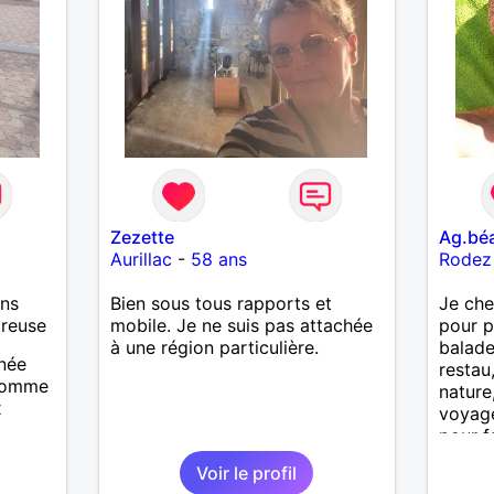
Zezette
Ag.bé
Aurillac
-
58 ans
Rodez
ans
Bien sous tous rapports et
Je che
ureuse
mobile. Je ne suis pas attachée
pour p
à une région particulière.
balade
nnée
restau
 homme
nature
x
voyage
pour f
Voir le profil