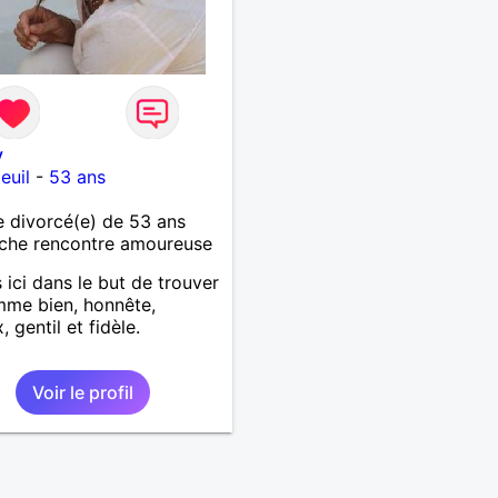
y
euil
-
53 ans
 divorcé(e) de 53 ans
che rencontre amoureuse
s ici dans le but de trouver
me bien, honnête,
, gentil et fidèle.
Voir le profil