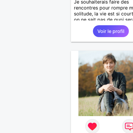
Je souhaiterais faire des
rencontres pour rompre 
solitude, la vie est si cour
on ne sait pas de quoi sera
demain.
Voir le profil