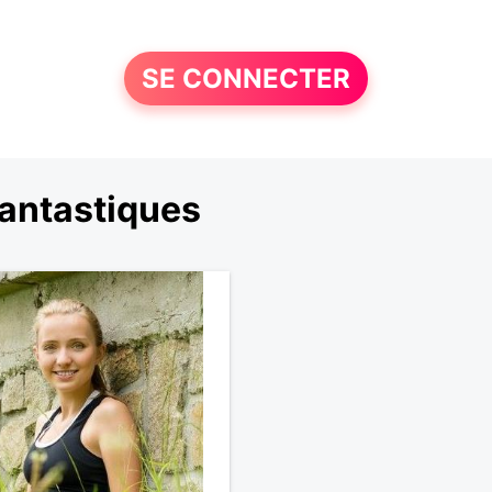
SE CONNECTER
fantastiques