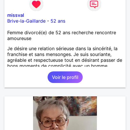
missval
Brive-la-Gaillarde
-
52 ans
Femme divorcé(e) de 52 ans recherche rencontre
amoureuse
Je désire une relation sérieuse dans la sincérité, la
franchise et sans mensonges. Je suis souriante,
agréable et respectueuse tout en désirant passer de
bons moments de complicité avec un homme
voulant aller dans la même direction que moi.
Voir le profil