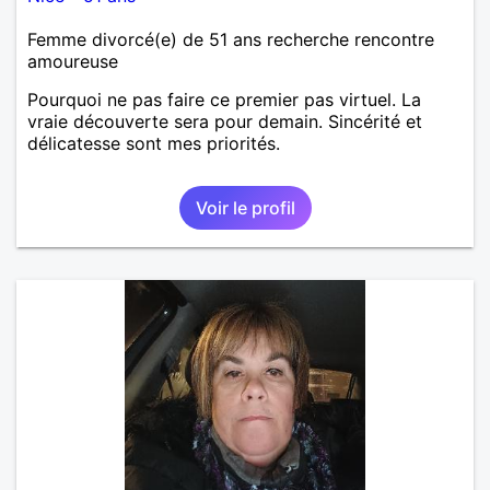
Femme divorcé(e) de 51 ans recherche rencontre
amoureuse
Pourquoi ne pas faire ce premier pas virtuel. La
vraie découverte sera pour demain. Sincérité et
délicatesse sont mes priorités.
Voir le profil