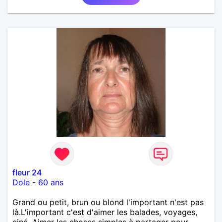
fleur 24
Dole
-
60 ans
Grand ou petit, brun ou blond l'important n'est pas
là.L'important c'est d'aimer les balades, voyages,
ciné. Aimer les choses simples à partager pour