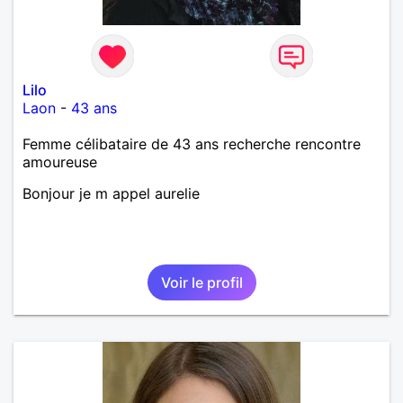
Lilo
Laon
-
43 ans
Femme célibataire de 43 ans recherche rencontre
amoureuse
Bonjour je m appel aurelie
Voir le profil