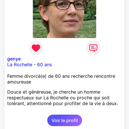
genye
La Rochelle
-
60 ans
Femme divorcé(e) de 60 ans recherche rencontre
amoureuse
Douce et généreuse, je cherche un homme
respectueux sur La Rochelle ou proche qui soit
tolérant, attentionné pour profiter de la vie à deux.
Voir le profil