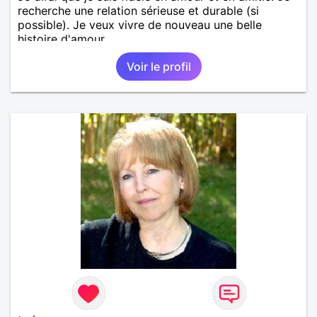
recherche une relation sérieuse et durable (si
possible). Je veux vivre de nouveau une belle
histoire d'amour.
Voir le profil