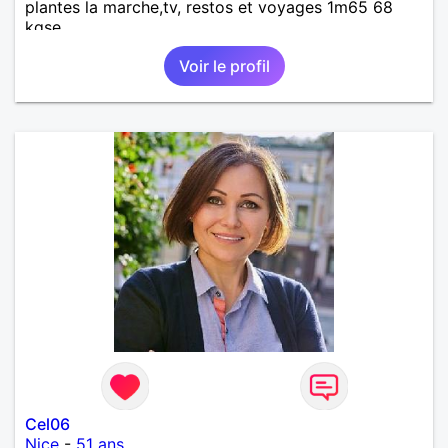
plantes la marche,tv, restos et voyages 1m65 68
kgse
Voir le profil
Cel06
Nice
-
51 ans