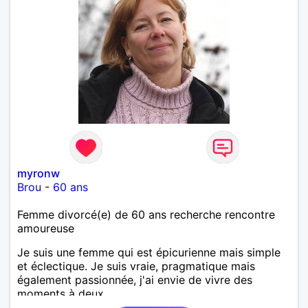
myronw
Brou
-
60 ans
Femme divorcé(e) de 60 ans recherche rencontre
amoureuse
Je suis une femme qui est épicurienne mais simple
et éclectique. Je suis vraie, pragmatique mais
également passionnée, j'ai envie de vivre des
moments à deux.