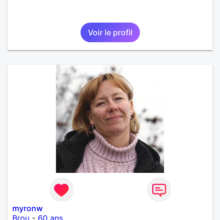
Voir le profil
myronw
Brou
-
60 ans