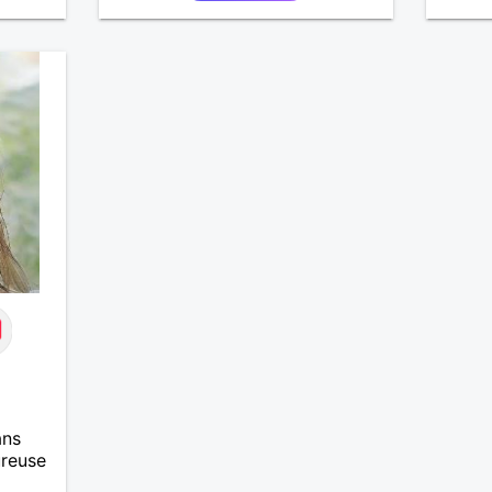
ans
ureuse