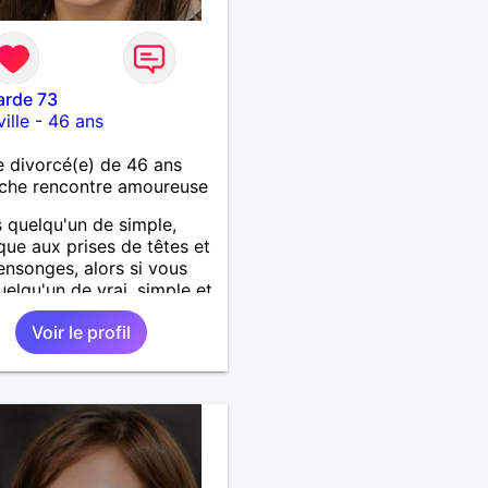
arde 73
ille
-
46 ans
 divorcé(e) de 46 ans
che rencontre amoureuse
s quelqu'un de simple,
ique aux prises de têtes et
nsonges, alors si vous
uelqu'un de vrai, simple et
e, venez chatter avec moi
Voir le profil
ait...