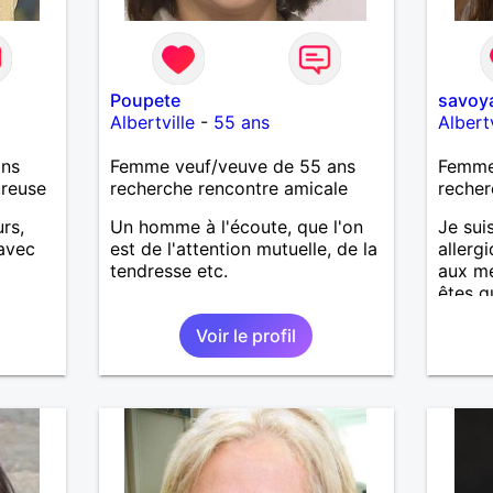
Poupete
savoy
Albertville
-
55 ans
Albertv
ans
Femme veuf/veuve de 55 ans
Femme
ureuse
recherche rencontre amicale
recher
urs,
Un homme à l'écoute, que l'on
Je sui
 avec
est de l'attention mutuelle, de la
allerg
tendresse etc.
aux me
êtes q
honnêt
Voir le profil
et qui s