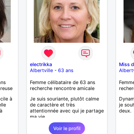
electrikka
Miss d
Albertville
-
63 ans
Albertv
ans
Femme célibataire de 63 ans
Femme 
ureuse
recherche rencontre amicale
recher
cile à
Je suis souriante, plutôt calme
Dynami
lle
de caractère et très
je souh
 à
attentionnée avec qui je partage
deux.
ma vie.
Voir le profil