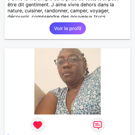
être dit gentiment. J aime vivre dehors dans la
nature, cuisiner, randonner, camper, voyager,
découvrir, comprendre des nouveaux trucs
techniques et sur la vie des êtres vivants. J aime
Voir le profil
danser, faire la fête. Je ne bois pratiquement pas d
alcool, je fume rarement, je ris souvent. Je cherche
un vrai amoureux pour continuer à profiter de la vie
mais à deux. Je peux tout faire toute seule, mais j
en ai marre je veux partagé et rigoler