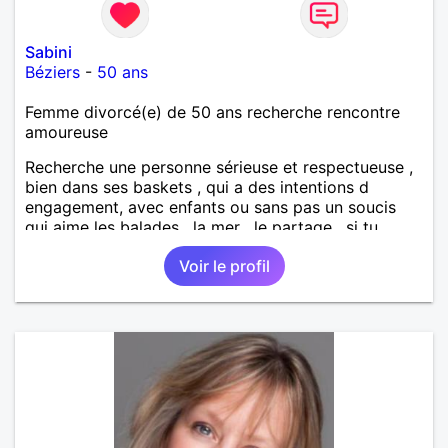
Sabini
Béziers
-
50 ans
Femme divorcé(e) de 50 ans recherche rencontre
amoureuse
Recherche une personne sérieuse et respectueuse ,
bien dans ses baskets , qui a des intentions d
engagement, avec enfants ou sans pas un soucis
qui aime les balades , la mer , le partage , si tu
penses qu il y aurait une entente écris moi un
Voir le profil
message