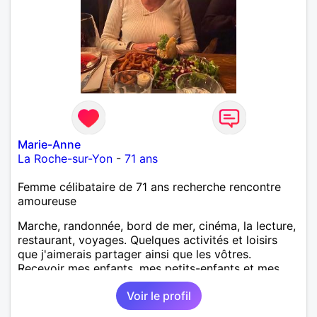
Marie-Anne
La Roche-sur-Yon
-
71 ans
Femme célibataire de 71 ans recherche rencontre
amoureuse
Marche, randonnée, bord de mer, cinéma, la lecture,
restaurant, voyages. Quelques activités et loisirs
que j'aimerais partager ainsi que les vôtres.
Recevoir mes enfants, mes petits-enfants et mes
amis. Bénévolat auprès des enfants à l’école, pour le
Voir le profil
cinéma indépendant... Se rencontrer, être à l’écoute,
échanger avec une personne de confiance, pour une