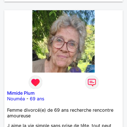
vie de partage, de tendresse. Les voyages et où
randonnées en France ou à l'étranger à deux en
dehors des sentiers battus me raviraient. Je
m'engage à répondre à votre message. Au plaisir de
vous lire.
Mimide Plum
Nouméa
-
69 ans
Femme divorcé(e) de 69 ans recherche rencontre
amoureuse
J aime la vie simple sans prise de tête, tout peut