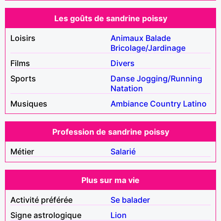
Les goûts de sandrine poissy
Loisirs
Animaux
Balade
Bricolage/Jardinage
Films
Divers
Sports
Danse
Jogging/Running
Natation
Musiques
Ambiance
Country
Latino
Profession de sandrine poissy
Métier
Salarié
Plus sur ma vie
Activité préférée
Se balader
Signe astrologique
Lion