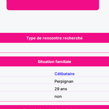
Type de rencontre recherché
Situation familiale
Célibataire
Perpignan
29 ans
non