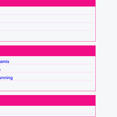
 amis
e
unning