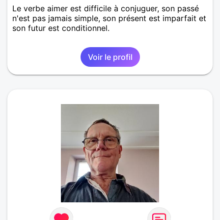
Le verbe aimer est difficile à conjuguer, son passé
n'est pas jamais simple, son présent est imparfait et
son futur est conditionnel.
Voir le profil