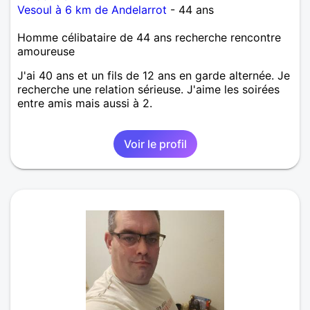
Vesoul à 6 km de Andelarrot
- 44 ans
Homme célibataire de 44 ans recherche rencontre
amoureuse
J'ai 40 ans et un fils de 12 ans en garde alternée. Je
recherche une relation sérieuse. J'aime les soirées
entre amis mais aussi à 2.
Voir le profil