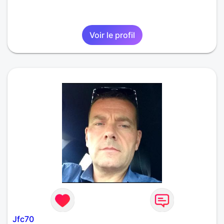
Voir le profil
Jfc70