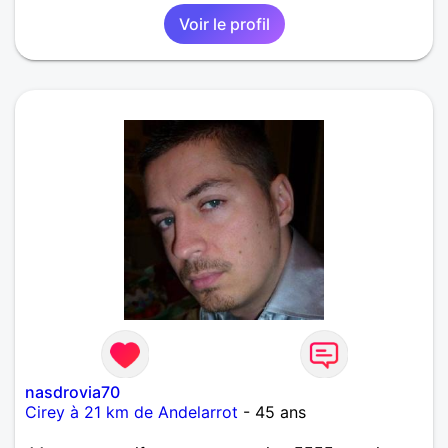
Voir le profil
nasdrovia70
Cirey à 21 km de Andelarrot
- 45 ans