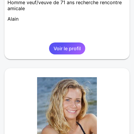
Homme veuf/veuve de 71 ans recherche rencontre
amicale
Alain
Voir le profil