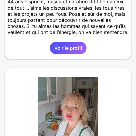
44 ans – sportif, muscu et natation 🏋️‍♂️🏊‍♂️ – curieux
de tout. J’aime les discussions vraies, les fous rires
et les projets un peu fous. Posé et sûr de moi, mais
toujours partant pour découvrir de nouvelles
choses. Si tu aimes les hommes qui savent ce qu’ils
veulent et qui ont de l’énergie, on va bien s’entendre.
Voir le profil