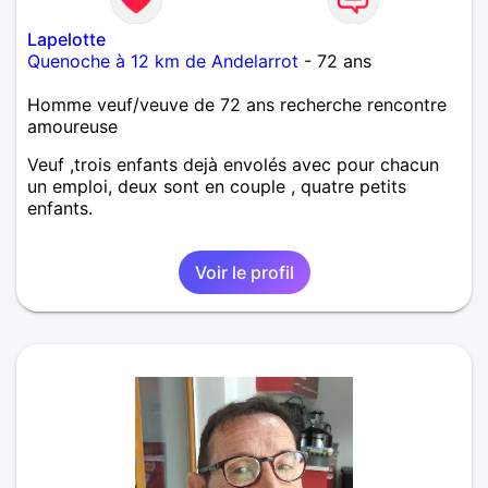
Lapelotte
Quenoche à 12 km de Andelarrot
- 72 ans
Homme veuf/veuve de 72 ans recherche rencontre
amoureuse
Veuf ,trois enfants dejà envolés avec pour chacun
un emploi, deux sont en couple , quatre petits
enfants.
Voir le profil