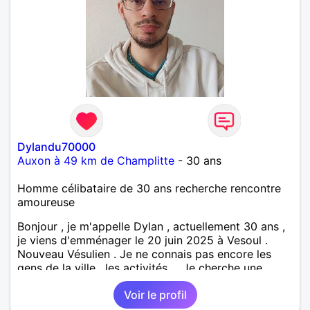
Dylandu70000
Auxon à 49 km de Champlitte
- 30 ans
Homme célibataire de 30 ans recherche rencontre
amoureuse
Bonjour , je m'appelle Dylan , actuellement 30 ans ,
je viens d'emménager le 20 juin 2025 à Vesoul .
Nouveau Vésulien . Je ne connais pas encore les
gens de la ville , les activités ... Je cherche une
relation sérieuse pour avoir 2 enfants , je suis
Voir le profil
quelqu'un de sérieux et calme . Je cherche une
femme attentionnée et à l'écoute , honnête surtout