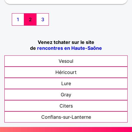
car je le suis . Une relation passe avant tout par la
confiance et le soutien !
1
2
3
Venez tchater sur le site
de
rencontres en Haute-Saône
Vesoul
Héricourt
Lure
Gray
Citers
Conflans-sur-Lanterne