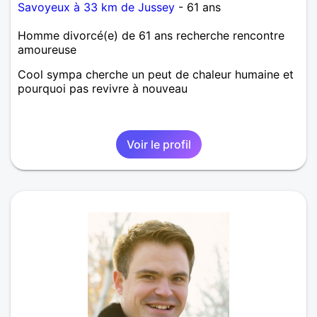
Savoyeux à 33 km de Jussey
- 61 ans
Homme divorcé(e) de 61 ans recherche rencontre
amoureuse
Cool sympa cherche un peut de chaleur humaine et
pourquoi pas revivre à nouveau
Voir le profil