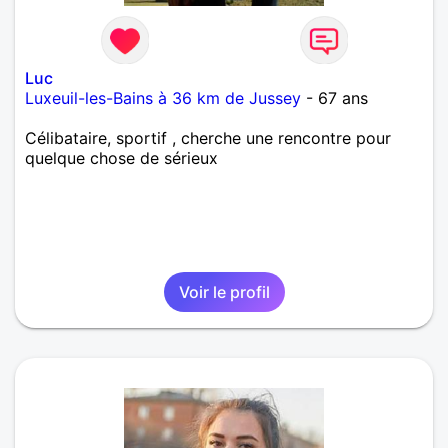
Luc
Luxeuil-les-Bains à 36 km de Jussey
- 67 ans
Célibataire, sportif , cherche une rencontre pour
quelque chose de sérieux
Voir le profil