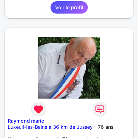
Voir le profil
Raymond marie
Luxeuil-les-Bains à 36 km de Jussey
- 76 ans