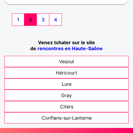
1
2
3
4
Venez tchater sur le site
de
rencontres en Haute-Saône
Vesoul
Héricourt
Lure
Gray
Citers
Conflans-sur-Lanterne