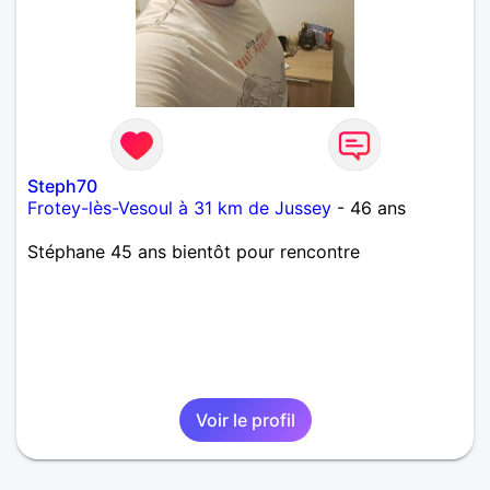
Steph70
Frotey-lès-Vesoul à 31 km de Jussey
- 46 ans
Stéphane 45 ans bientôt pour rencontre
Voir le profil