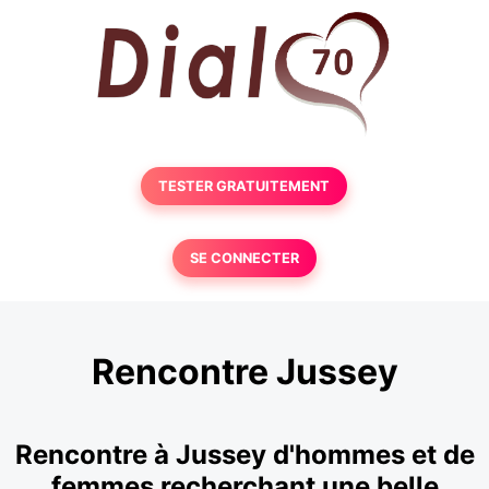
TESTER GRATUITEMENT
SE CONNECTER
Rencontre Jussey
Rencontre à Jussey d'hommes et de
femmes recherchant une belle