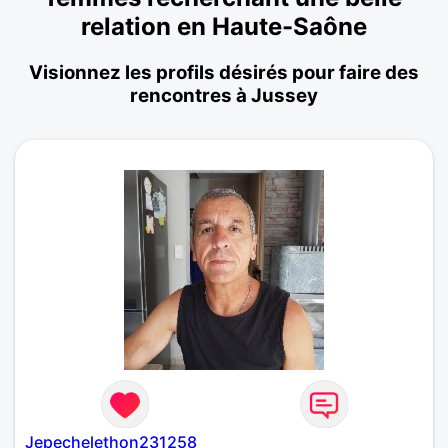
relation en Haute-Saône
Visionnez les profils désirés pour faire des
rencontres à Jussey
Jepechelethon231258