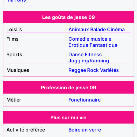
Les goûts de jesse 09
Loisirs
Animaux
Balade
Cinéma
Films
Comédie musicale
Erotique
Fantastique
Sports
Danse
Fitness
Jogging/Running
Musiques
Reggae
Rock
Variétés
Profession de jesse 09
Métier
Fonctionnaire
Plus sur ma vie
Activité préférée
Boire un verre